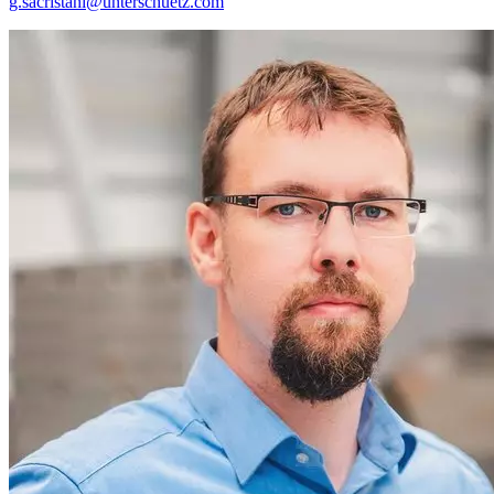
g.sacristani
@
unterschuetz.com